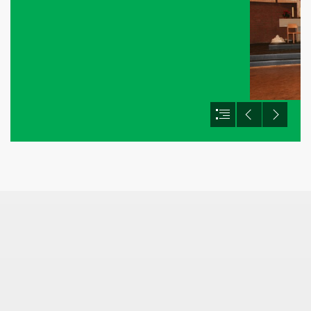
cal
-06