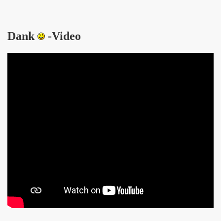
cal
Dank
-Video
-06