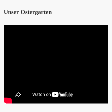
Unser Ostergarten
euten - Ostermontag 2018
hren?!
pen
16