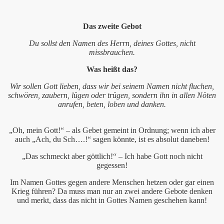
September 2011
Das zweite Gebot
012
Du sollst den Namen des Herrn, deines Gottes, nicht
missbrauchen.
euten am Ostermontag, 06. April 2015
Was heißt das?
Wir sollen Gott lieben, dass wir bei seinem Namen nicht fluchen,
schwören, zaubern, lügen oder trügen, sondern ihn in allen Nöten
pen Bethlehem
anrufen, beten, loben und danken.
„Oh, mein Gott!“ – als Gebet gemeint in Ordnung; wenn ich aber
auch „Ach, du Sch….!“ sagen könnte, ist es absolut daneben!
n
„Das schmeckt aber göttlich!“ – Ich habe Gott noch nicht
 in Gustav-Adolf
gegessen!
Im Namen Gottes gegen andere Menschen hetzen oder gar einen
pril 2011
Krieg führen? Da muss man nur an zwei andere Gebote denken
und merkt, dass das nicht in Gottes Namen geschehen kann!
011