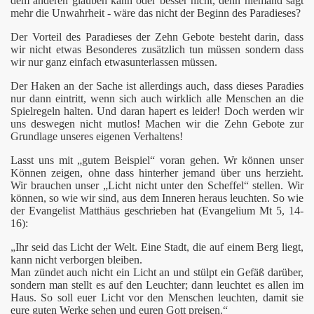
dem anderen glauben kann oder besser nicht, denn niemand sagt
mehr die Unwahrheit - wäre das nicht der Beginn des Paradieses?
Der Vorteil des Paradieses der Zehn Gebote besteht darin, dass
wir nicht etwas Besonderes zusätzlich tun müssen sondern dass
wir nur ganz einfach etwasunterlassen müssen.
Der Haken an der Sache ist allerdings auch, dass dieses Paradies
nur dann eintritt, wenn sich auch wirklich alle Menschen an die
Spielregeln halten. Und daran hapert es leider! Doch werden wir
uns deswegen nicht mutlos! Machen wir die Zehn Gebote zur
Grundlage unseres eigenen Verhaltens!
Lasst uns mit „gutem Beispiel“ voran gehen. Wr können unser
Können zeigen, ohne dass hinterher jemand über uns herzieht.
Wir brauchen unser „Licht nicht unter den Scheffel“ stellen. Wir
können, so wie wir sind, aus dem Inneren heraus leuchten. So wie
der Evangelist Matthäus geschrieben hat (Evangelium Mt 5, 14-
16):
„Ihr seid das Licht der Welt. Eine Stadt, die auf einem Berg liegt,
kann nicht verborgen bleiben.
Man zündet auch nicht ein Licht an und stülpt ein Gefäß darüber,
sondern man stellt es auf den Leuchter; dann leuchtet es allen im
Haus. So soll euer Licht vor den Menschen leuchten, damit sie
eure guten Werke sehen und euren Gott preisen.“