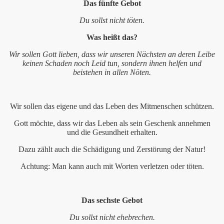
Das fünfte Gebot
esdienstes mit kleinen und großen Leuten
Du sollst nicht töten.
Was heißt das?
euten am 20. März 2011
Wir sollen Gott lieben, dass wir unseren Nächsten an deren Leibe
euten am 22. Mai 2011
keinen Schaden noch Leid tun, sondern ihnen helfen und
beistehen in allen Nöten.
euten am 18. September 2011 als Tauferinnerungsgottesdie
Leuten am 04. Dezember 2011
Wir sollen das eigene und das Leben des Mitmenschen schützen.
Gott möchte, dass wir das Leben als sein Geschenk annehmen
euten am 26. Februar 2012
und die Gesundheit erhalten.
Dazu zählt auch die Schädigung und Zerstörung der Natur!
Achtung: Man kann auch mit Worten verletzen oder töten.
Das sechste Gebot
 2010
Du sollst nicht ehebrechen.