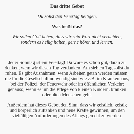
Leuten am 05. Dezember 2010
Das dritte Gebot
010
Du sollst den Feiertag heiligen.
euten am 19. September 2010 als Tauferinnerungsgottesdie
Was heißt das?
Wir sollen Gott lieben, dass wir sein Wort nicht verachten,
August 2010
sondern es heilig halten, gerne hören und lernen.
en
Jeder Sonntag ist ein Feiertag! Da wäre es schon gut, daran zu
euten am 29. Mai 2010
denken, wem wir diesen Tag verdanken! Am siebten Tag sollst du
ruhen. Es gibt Ausnahmen, wenn Arbeiten getan werden müssen,
ai 2010
die für die Gesellschaft notwendig sind wie z.B. im Krankenhaus,
bei der Polizei, der Feuerwehr oder im öffentlichen Verkehr;
genauso, wenn es um die Pflege von kleinen Kindern, kranken
uten am 11. April 2010
oder alten Menschen geht.
010
Außerdem hat dieses Gebot den Sinn, dass wir geistlich, geistig
und körperlich auftanken und neue Kräfte gewinnen, um den
euten am 31. Januar 2010
vielfältigen Anforderungen des Alltags gerecht zu werden.
odi mit kleinen und großen Leuten 31. Januar 2010