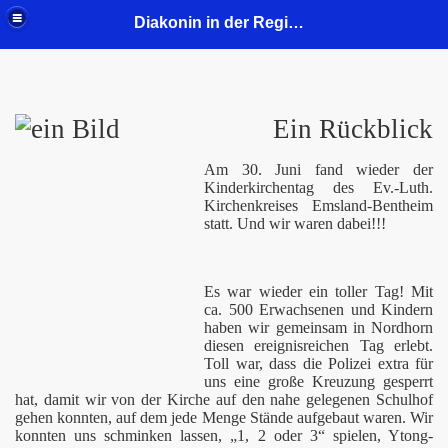
Diakonin in der Region Mitte - Gustav-Adolf-Kirchengemeinde
Ein Rückblick
Am 30. Juni fand wieder der
Kinderkirchentag des Ev.-Luth.
Kirchenkreises Emsland-Bentheim
statt. Und wir waren dabei!!!
2
Es war wieder ein toller Tag! Mit
ca. 500 Erwachsenen und Kindern
haben wir gemeinsam in Nordhorn
diesen ereignisreichen Tag erlebt.
Toll war, dass die Polizei extra für
uns eine große Kreuzung gesperrt
hat, damit wir von der Kirche auf den nahe gelegenen Schulhof
gehen konnten, auf dem jede Menge Stände aufgebaut waren. Wir
konnten
uns schminken lassen, „1, 2 oder 3“ spielen, Ytong-